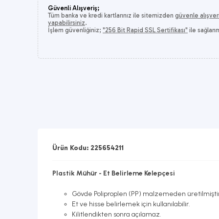
Güvenli Alışveriş;
Tüm banka ve kredi kartlarınız ile sitemizden
güvenle alışver
yapabilirsiniz
.
İşlem güvenliğiniz;
"256 Bit Rapid SSL Sertifikası"
ile sağlan
Ürün Kodu: 225654211
Plastik Mühür - Et Belirleme Kelepçesi
Gövde Poliproplen (PP) malzemeden üretilmiştir
Et ve hisse belirlemek için kullanılabilir.
Kilitlendikten sonra açılamaz.