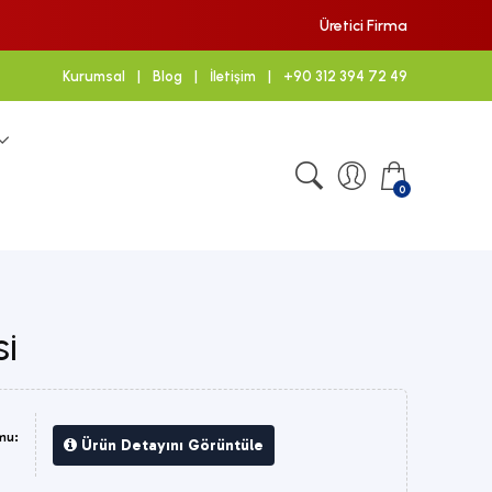
Üretici Firma
Kurumsal
|
Blog
|
İletişim
|
+90 312 394 72 49
0
si
mu:
Ürün Detayını Görüntüle