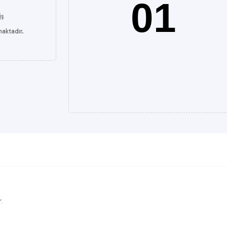
01
iş
maktadır.
.