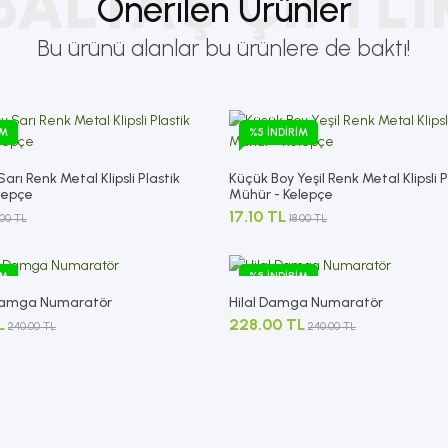
BALTAŞ ÇIFTLI
Önerilen Ürünler
Bu ürünü alanlar bu ürünlere de baktı!
IM
%5 İNDIRIM
arı Renk Metal Klipsli Plastik
Küçük Boy Yeşil Renk Metal Klipsli P
lepçe
Mühür - Kelepçe
17.10 TL
.00 TL
18.00 TL
IM
%5 İNDIRIM
 Damga Numaratör
Hilal Damga Numaratör
L
228.00 TL
240.00 TL
240.00 TL