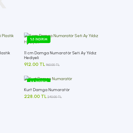
K
%5 İNDIRIM
lastik
11 cm Damga Numaratör Seti Ay Yıldız
Hediyeli
912.00 TL
960.00 TL
%5 İNDIRIM
Kurt Damga Numaratör
228.00 TL
240.00 TL