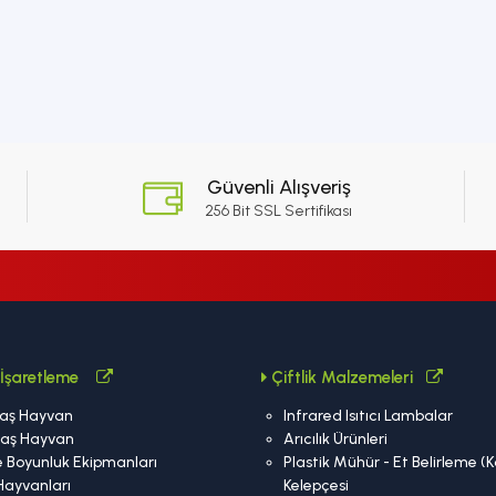
Güvenli Alışveriş
256 Bit SSL Sertifikası
İşaretleme
Çiftlik Malzemeleri
aş Hayvan
Infrared Isıtıcı Lambalar
aş Hayvan
Arıcılık Ürünleri
 Boyunluk Ekipmanları
Plastik Mühür - Et Belirleme (
Hayvanları
Kelepçesi