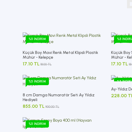
%5 İNDIRIM
%5 İNDIR
Küçük Boy Mavi Renk Metal Klipsli Plastik
Küçük Boy S
Mühür - Kelepçe
Mühür - Ke
17.10 TL
17.10 TL
18.00 TL
18
%5 İNDIRIM
%5 İNDIR
Ay-Yıldız
8 cm Damga Numaratör Seti Ay Yıldız
228.00 T
Hediyeli
855.00 TL
900.00 TL
%5 İNDIRIM