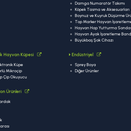
Damga Numaratör Takımı
Köpek Tasma ve Aksesuarları
Boynuz ve Kuyruk Düşürme Ürü
Top Marker Hayvan İşaretlem
Hayvan Hap Yutturma Sondas
Hayvan Ayak İşaretleme Band
Büyükbaş Şok Cihazı
nik Hayvan Küpesi
Endüstriyel
ktronik Küpe
Sprey Boya
rlü Mikroçip
Diğer Ürünler
ip Çip Okuyucu
on Ürünleri
ardak
a
k
arası