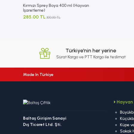
Kırmızı Sprey Boya 400 ml (Hayvan
İşaretleme)
285.00 TL
300.00 TL
Türkiye'nin her yerine
Sürat Kargo ve PTT Kargo ile teslimat
Made In Türkiye
Hayvan 
Büyükb
Baltaş Girişim Sanayi
Küçükb
Dış Ticaret Ltd. Şti.
Küpe ve
Sokak 