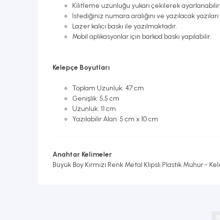
Kilitleme uzunluğu yukarı çekilerek ayarlanabilir
İstediğiniz numara aralığını ve yazılacak yazılar
Lazer kalıcı baskı ile yazılmaktadır.
Mobil aplikasyonlar için barkod baskı yapılabilir.
Kelepçe Boyutları
Toplam Uzunluk: 47 cm
Genişlik: 5,5 cm
Uzunluk: 11 cm
Yazılabilir Alan: 5 cm x 10 cm
Anahtar Kelimeler
Büyük Boy Kırmızı Renk Metal Klipsli Plastik Mühür - Kel