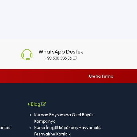
WhatsApp Destek
+90 538 306 56 07
Üretici Firma
Blog
Kurban Bayramına Özel Büyük
Kampanya
Karkas)
Bursa İnegöl küçükbaş Hayvancılık
Festivali’ne Katıldık