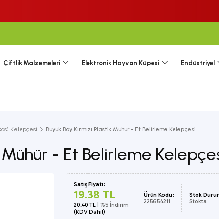
Çiftlik Malzemeleri
Elektronik Hayvan Küpesi
Endüstriyel
rkas) Kelepçesi
Büyük Boy Kırmızı Plastik Mühür - Et Belirleme Kelepçesi
k Mühür - Et Belirleme Kelepçe
Satış Fiyatı:
19.38 TL
Ürün Kodu:
Stok Duru
225654211
Stokta
20.40 TL
| %5 İndirim
(KDV Dahil)