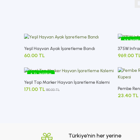
%5 İNDIR
Yeşil Hayvan Ayak İşaretleme Bandı
375W Infra
60.00 TL
969.00 T
5 TL İNDIRIM
Yeşil Top Marker Hayvan İşaretleme Kalemi
Pembe Renk
171.00 TL
180.00 TL
23.40 TL
Türkiye'nin her yerine