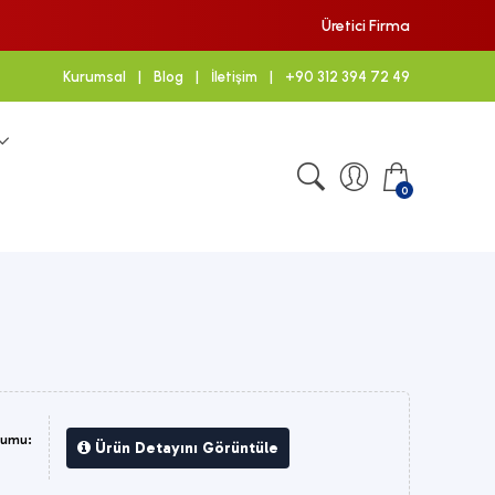
Üretici Firma
Kurumsal
|
Blog
|
İletişim
|
+90 312 394 72 49
0
rumu:
Ürün Detayını Görüntüle