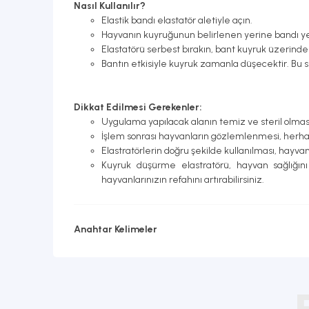
Nasıl Kullanılır?
Elastik bandı elastatör aletiyle açın.
Hayvanın kuyruğunun belirlenen yerine bandı yer
Elastatörü serbest bırakın, bant kuyruk üzerinde 
Bantın etkisiyle kuyruk zamanla düşecektir. Bu sü
Dikkat Edilmesi Gerekenler:
Uygulama yapılacak alanın temiz ve steril olmas
İşlem sonrası hayvanların gözlemlenmesi, herhang
Elastratörlerin doğru şekilde kullanılması, hayvanı
Kuyruk düşürme elastratörü, hayvan sağlığını 
hayvanlarınızın refahını artırabilirsiniz.
Anahtar Kelimeler