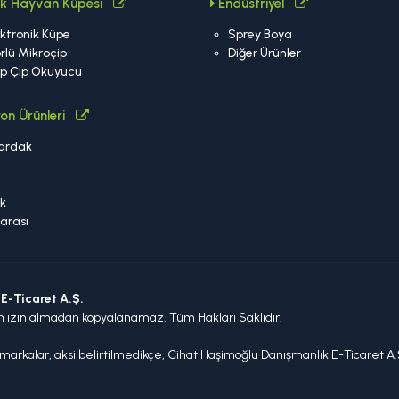
nik Hayvan Küpesi
Endüstriyel
ktronik Küpe
Sprey Boya
rlü Mikroçip
Diğer Ürünler
ip Çip Okuyucu
on Ürünleri
ardak
a
k
arası
E-Ticaret A.Ş.
n izin almadan kopyalanamaz. Tüm Hakları Saklıdır.
arkalar, aksi belirtilmedikçe, Cihat Haşimoğlu Danışmanlık E-Ticaret A.Ş.