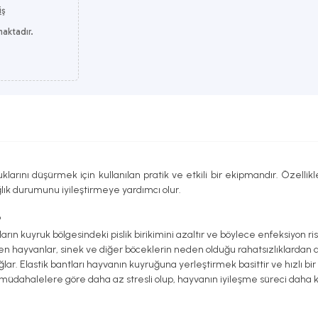
iş
maktadır.
uklarını düşürmek için kullanılan pratik ve etkili bir ekipmandır. Özell
ğlık durumunu iyileştirmeye yardımcı olur.
?
ın kuyruk bölgesindeki pislik birikimini azaltır ve böylece enfeksiyon ris
ilen hayvanlar, sinek ve diğer böceklerin neden olduğu rahatsızlıklardan d
ağlar. Elastik bantları hayvanın kuyruğuna yerleştirmek basittir ve hızlı bir
müdahalelere göre daha az stresli olup, hayvanın iyileşme süreci daha kı