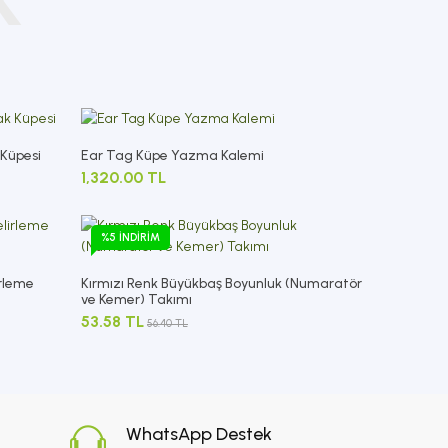
K
 Küpesi
Ear Tag Küpe Yazma Kalemi
1,320.00 TL
%5 İNDIRIM
irleme
Kırmızı Renk Büyükbaş Boyunluk (Numaratör
ve Kemer) Takımı
53.58 TL
56.40 TL
WhatsApp Destek