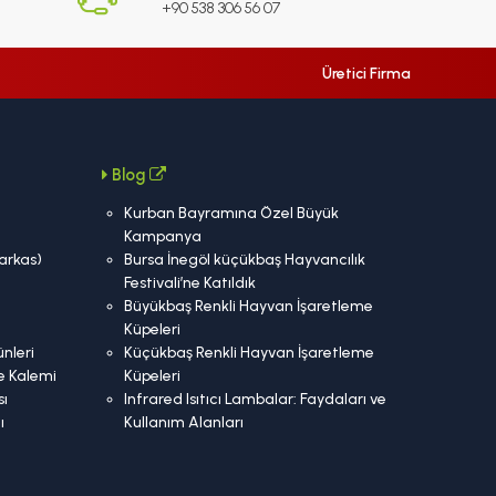
+90 538 306 56 07
Üretici Firma
Blog
Kurban Bayramına Özel Büyük
Kampanya
Karkas)
Bursa İnegöl küçükbaş Hayvancılık
Festivali’ne Katıldık
Büyükbaş Renkli Hayvan İşaretleme
Küpeleri
nleri
Küçükbaş Renkli Hayvan İşaretleme
e Kalemi
Küpeleri
ı
Infrared Isıtıcı Lambalar: Faydaları ve
ı
Kullanım Alanları