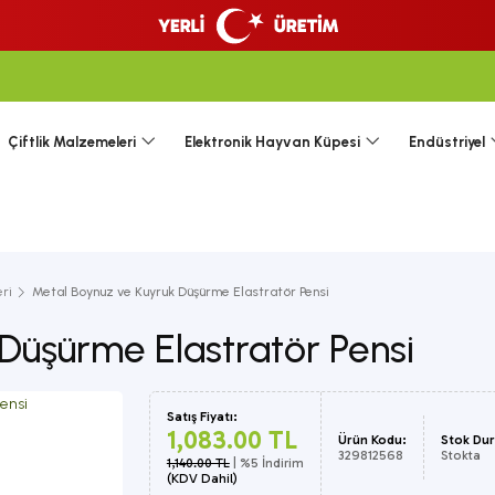
Çiftlik Malzemeleri
Elektronik Hayvan Küpesi
Endüstriyel
ri
Metal Boynuz ve Kuyruk Düşürme Elastratör Pensi
Düşürme Elastratör Pensi
Satış Fiyatı:
1,083.00 TL
Ürün Kodu:
Stok Du
329812568
Stokta
1,140.00 TL
| %5 İndirim
(KDV Dahil)