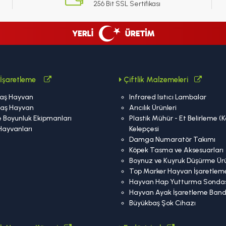
256 Bit SSL Sertifikası
İşaretleme
Çiftlik Malzemeleri
aş Hayvan
Infrared Isıtıcı Lambalar
aş Hayvan
Arıcılık Ürünleri
 Boyunluk Ekipmanları
Plastik Mühür - Et Belirleme (
Hayvanları
Kelepçesi
Damga Numaratör Takımı
Köpek Tasma ve Aksesuarları
Boynuz ve Kuyruk Düşürme Ürü
Top Marker Hayvan İşaretlem
Hayvan Hap Yutturma Sondas
Hayvan Ayak İşaretleme Band
Büyükbaş Şok Cihazı