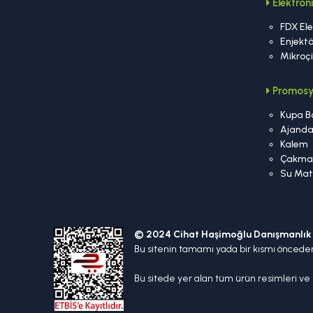
Elektro
FDX Ele
Enjektö
Mikroç
Promosy
Kupa B
Ajand
Kalem
Çakma
Su Mat
© 2024 Cihat Haşimoğlu Danışmanlık 
Bu sitenin tamamı yada bir kısmı öncede
Bu sitede yer alan tüm ürün resimleri ve m