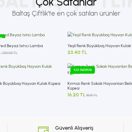
BALTAŞ ÇIFTLI
Çok Satanlar
Baltaş Çiftlik'te en çok satılan ürünler
IM
red Beyaz Isıtıcı Lamba
Yeşil Renk Büyükbaş Hayvan Kulak
L
23.40 TL
1,020.00 TL
%10 İNDIRIM
 Büyükbaş Hayvan Kulak Küpesi
Kırmızı Renk Sokak Hayvanları Bel
Küpesi
16.20 TL
18.00 TL
Güvenli Alışveriş