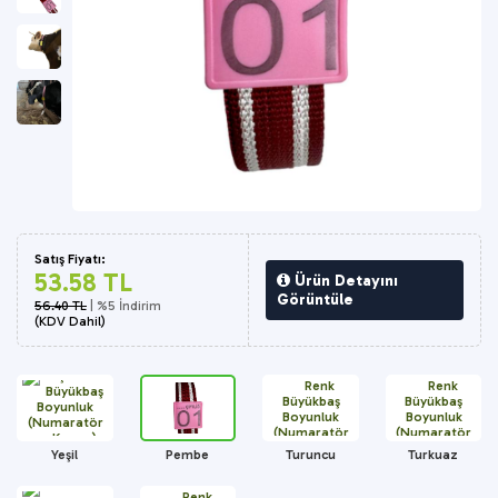
Satış Fiyatı:
53.58 TL
Ürün Detayını
Görüntüle
56.40 TL
| %5 İndirim
(KDV Dahil)
Yeşil
Pembe
Turuncu
Turkuaz