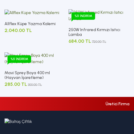
%5 İNDIRIM
Allflex Küpe Yazma Kalemi
250W Infrared Kırmızı Isıtıcı
2,040.00 TL
Lamba
684.00 TL
720.00 TL
%5 İNDIRIM
Mavi Sprey Boya 400 ml
(Hayvan İşaretleme)
285.00 TL
300.00 TL
Üretici Firma