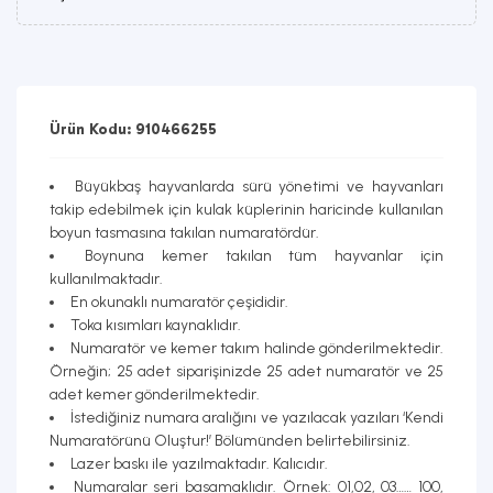
Ürün Kodu: 910466255
Büyükbaş hayvanlarda sürü yönetimi ve hayvanları
takip edebilmek için kulak küplerinin haricinde kullanılan
boyun tasmasına takılan numaratördür.
Boynuna kemer takılan tüm hayvanlar için
kullanılmaktadır.
En okunaklı numaratör çeşididir.
Toka kısımları kaynaklıdır.
Numaratör ve kemer takım halinde gönderilmektedir.
Örneğin; 25 adet siparişinizde 25 adet numaratör ve 25
adet kemer gönderilmektedir.
İstediğiniz numara aralığını ve yazılacak yazıları ‘Kendi
Numaratörünü Oluştur!’ Bölümünden belirtebilirsiniz.
Lazer baskı ile yazılmaktadır. Kalıcıdır.
Numaralar seri basamaklıdır. Örnek: 01,02, 03…… 100,