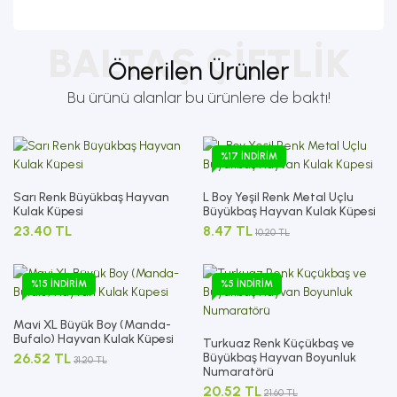
BALTAŞ ÇIFTLIK
Önerilen Ürünler
Bu ürünü alanlar bu ürünlere de baktı!
%17 İNDIRIM
Sarı Renk Büyükbaş Hayvan
L Boy Yeşil Renk Metal Uçlu
Kulak Küpesi
Büyükbaş Hayvan Kulak Küpesi
23.40 TL
8.47 TL
10.20 TL
%15 İNDIRIM
%5 İNDIRIM
Mavi XL Büyük Boy (Manda-
Bufalo) Hayvan Kulak Küpesi
Turkuaz Renk Küçükbaş ve
26.52 TL
Büyükbaş Hayvan Boyunluk
31.20 TL
Numaratörü
20.52 TL
21.60 TL