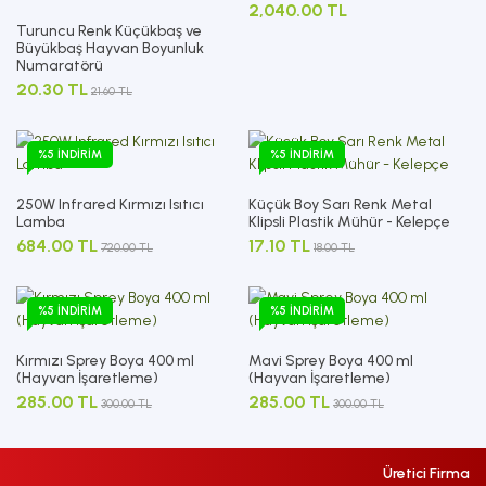
2,040.00 TL
Turuncu Renk Küçükbaş ve
Büyükbaş Hayvan Boyunluk
Numaratörü
20.30 TL
21.60 TL
%5 İNDIRIM
%5 İNDIRIM
250W Infrared Kırmızı Isıtıcı
Küçük Boy Sarı Renk Metal
Lamba
Klipsli Plastik Mühür - Kelepçe
684.00 TL
17.10 TL
720.00 TL
18.00 TL
%5 İNDIRIM
%5 İNDIRIM
Kırmızı Sprey Boya 400 ml
Mavi Sprey Boya 400 ml
(Hayvan İşaretleme)
(Hayvan İşaretleme)
285.00 TL
285.00 TL
300.00 TL
300.00 TL
Üretici Firma