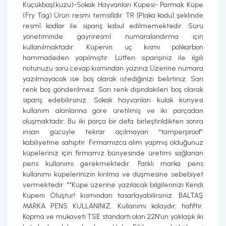
Küçükbaş(kuzu)-Sokak Hayvanları Küpesi- Parmak Küpe
(Fry Tag) Ürün resmi temsilîdir. TR [Plaka kodu] şeklinde
resmî kodlar ile sipariş kabul edilmemektedir. Sürü
yönetiminde gayriresmî numaralandırma için
kullanılmaktadır. Küpenin uç kısmı polikarbon
hammadeden yapılmıştır. Lütfen siparişiniz ile ilgili
notunuzu soru cevap kısmından yazınız.Üzerine numara
yazılmayacak ise boş olarak istediğinizi belirtiniz. Sarı
renk boş gönderilmez. Sarı renk dışındakileri boş olarak
sipariş edebilirsiniz. Sokak hayvanları kulak künyesi
kullanım alanlarına göre üretilmiş ve iki parçadan
oluşmaktadır. Bu iki parça bir defa birleştirildikten sonra
insan gücüyle tekrar açılmayan “tamperproof”
kabiliyetine sahiptir. Firmamızca alım yapmış olduğunuz
küpeleriniz için firmamız bünyesinde üretimi sağlanan
pens kullanımı gerekmektedir. Farklı marka pens
kullanımı küpelerinizin kırılma ve düşmesine sebebiyet
vermektedir. **Küpe üzerine yazılacak bilgilerinizi Kendi
Küpeni Oluştur! kısmından tasarlayabilirsiniz. BALTAŞ
MARKA PENS KULLANINIZ. Kullanımı kolaydır, hafiftir.
Kopma ve mukaveti TSE standartı olan 22N’un yaklaşık iki