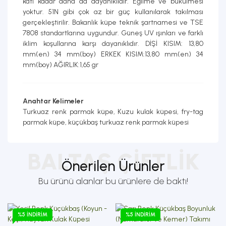
katı kadar daha da dayanıklıdır. Eğilme ve bükülmesi
yoktur. 51N gibi çok az bir güç kullanılarak takılması
gerçekleştirilir. Bakanlık küpe teknik şartnamesi ve TSE
7808 standartlarına uygundur. Güneş UV ışınları ve farklı
iklim koşullarına karşı dayanıklıdır. DİŞİ KISIM: 13,80
mm(en) 34 mm(boy) ERKEK KISIM:13,80 mm(en) 34
mm(boy) AĞIRLIK:1,65 gr
Anahtar Kelimeler
Turkuaz renk parmak küpe, Kuzu kulak küpesi, fry-tag
parmak küpe, küçükbaş turkuaz renk parmak küpesi
BALTAŞ ÇIFTLIK
Önerilen Ürünler
Bu ürünü alanlar bu ürünlere de baktı!
%5 İNDIRIM
%5 İNDIRIM