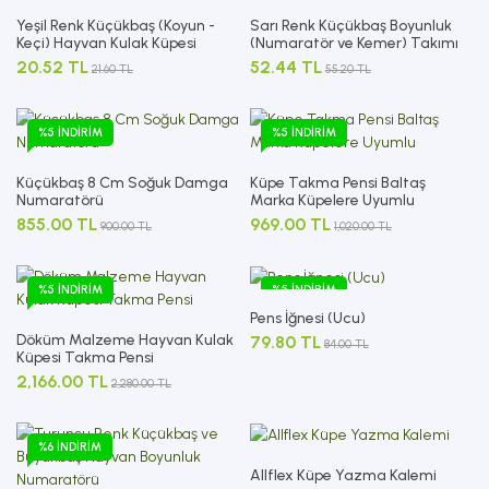
Yeşil Renk Küçükbaş (Koyun -
Sarı Renk Küçükbaş Boyunluk
Keçi) Hayvan Kulak Küpesi
(Numaratör ve Kemer) Takımı
20.52 TL
52.44 TL
21.60 TL
55.20 TL
%5 İNDIRIM
%5 İNDIRIM
Küçükbaş 8 Cm Soğuk Damga
Küpe Takma Pensi Baltaş
Numaratörü
Marka Küpelere Uyumlu
855.00 TL
969.00 TL
900.00 TL
1,020.00 TL
%5 İNDIRIM
%5 İNDIRIM
Pens İğnesi (Ucu)
Döküm Malzeme Hayvan Kulak
79.80 TL
84.00 TL
Küpesi Takma Pensi
2,166.00 TL
2,280.00 TL
%6 İNDIRIM
Allflex Küpe Yazma Kalemi