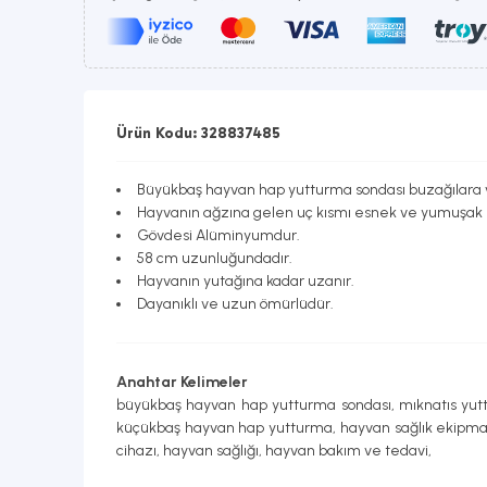
Ürün Kodu: 328837485
Büyükbaş hayvan hap yutturma sondası buzağılara ve
Hayvanın ağzına gelen uç kısmı esnek ve yumuşak m
Gövdesi Alüminyumdur.
58 cm uzunluğundadır.
Hayvanın yutağına kadar uzanır.
Dayanıklı ve uzun ömürlüdür.
Anahtar Kelimeler
büyükbaş hayvan hap yutturma sondası, mıknatıs yutt
küçükbaş hayvan hap yutturma, hayvan sağlık ekipmanl
cihazı, hayvan sağlığı, hayvan bakım ve tedavi,