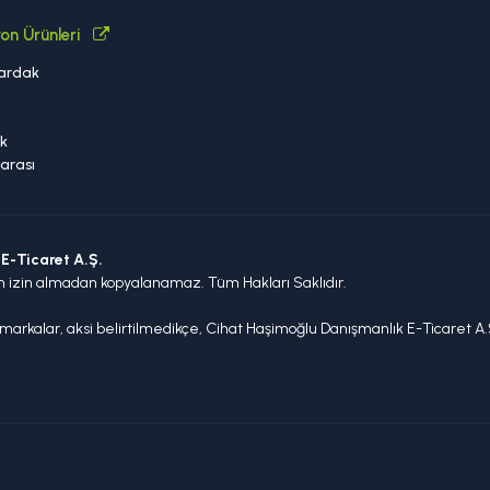
on Ürünleri
ardak
a
k
arası
E-Ticaret A.Ş.
n izin almadan kopyalanamaz. Tüm Hakları Saklıdır.
arkalar, aksi belirtilmedikçe, Cihat Haşimoğlu Danışmanlık E-Ticaret A.Ş.