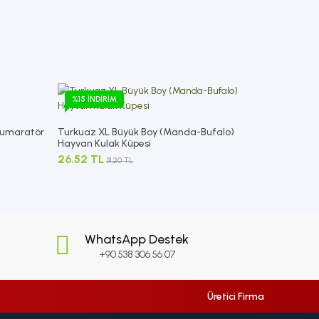
%15 İNDIRIM
(Numaratör
Turkuaz XL Büyük Boy (Manda-Bufalo)
Hayvan Kulak Küpesi
26.52 TL
31.20 TL
WhatsApp Destek
+90 538 306 56 07
Üretici Firma