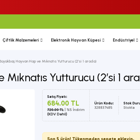
Çiftlik Malzemeleri
Elektronik Hayvan Küpesi
Endüstriyel
Büyükbaş Hayvan Hap ve Mıknatıs Yutturucu (2’si 1 arada)
Mıknatıs Yutturucu (2’si 1 ar
Satış Fiyatı:
684.00 TL
Ürün Kodu:
Stok Dur
328837485
Stokta
720.00 TL
| %5 İndirim
(KDV Dahil)
Son 5 ürün! Tükenmeden sepete ekleyin.