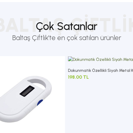
BALTAŞ ÇIFTLI
Çok Satanlar
Baltaş Çiftlik'te en çok satılan ürünler
Dokunmatik Özellikli Siyah Metal
198.00 TL