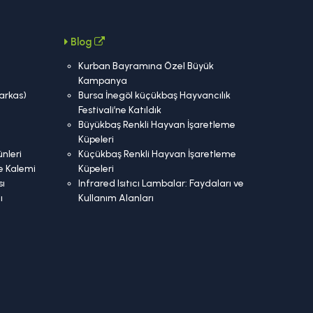
Blog
Kurban Bayramına Özel Büyük
Kampanya
Karkas)
Bursa İnegöl küçükbaş Hayvancılık
Festivali’ne Katıldık
Büyükbaş Renkli Hayvan İşaretleme
Küpeleri
nleri
Küçükbaş Renkli Hayvan İşaretleme
e Kalemi
Küpeleri
ı
Infrared Isıtıcı Lambalar: Faydaları ve
ı
Kullanım Alanları