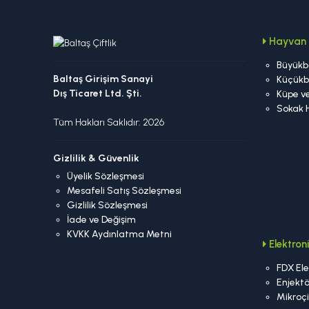
Hayvan 
Büyükb
Baltaş Girişim Sanayi
Küçükb
Dış Ticaret Ltd. Şti.
Küpe ve
Sokak 
Tüm Hakları Saklıdır: 2026
Gizlilik & Güvenlik
Üyelik Sözleşmesi
Mesafeli Satış Sözleşmesi
Gizlilik Sözleşmesi
İade ve Değişim
KVKK Aydınlatma Metni
Elektro
FDX Ele
Enjektö
Mikroç