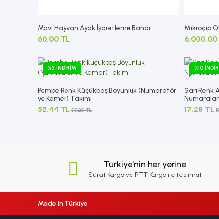
Mavi Hayvan Ayak İşaretleme Bandı
Mikroçip 
60.00 TL
6,000.00
%5 İNDIRIM
%10 İNDI
Pembe Renk Küçükbaş Boyunluk (Numaratör
Sarı Renk 
ve Kemer) Takımı
Numarala
52.44 TL
17.28 TL
55.20 TL
1
Türkiye'nin her yerine
Sürat Kargo ve PTT Kargo ile teslimat
Made In Türkiye