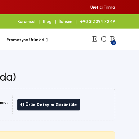
Üretici Firma
Kurumsal
|
Blog
|
İletişim
|
+90 312 394 72 49
Promosyon Ürünleri
0
ada)
umu:
Ürün Detayını Görüntüle