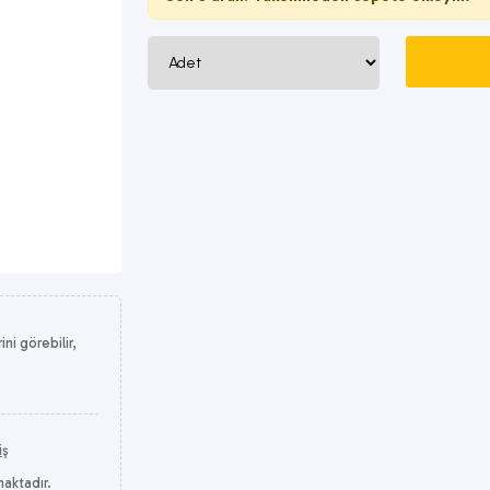
i görebilir,
iş
maktadır.