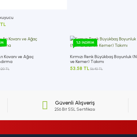
Okuyucu
 TL
RIM
%5 İNDIRIM
Arı Kovanı ve Ağaç
Kırmızı Renk Büyükbaş Boyunluk 
ndırma
ve Kemer) Takımı
53.58 TL
9.20 TL
56.40 TL
Güvenli Alışveriş
256 Bit SSL Sertifikası