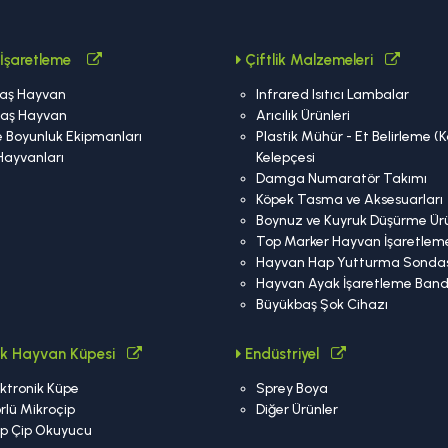
İşaretleme
Çiftlik Malzemeleri
aş Hayvan
Infrared Isıtıcı Lambalar
aş Hayvan
Arıcılık Ürünleri
 Boyunluk Ekipmanları
Plastik Mühür - Et Belirleme (
Hayvanları
Kelepçesi
Damga Numaratör Takımı
Köpek Tasma ve Aksesuarları
Boynuz ve Kuyruk Düşürme Ürü
Top Marker Hayvan İşaretlem
Hayvan Hap Yutturma Sondas
Hayvan Ayak İşaretleme Band
Büyükbaş Şok Cihazı
nik Hayvan Küpesi
Endüstriyel
ktronik Küpe
Sprey Boya
rlü Mikroçip
Diğer Ürünler
ip Çip Okuyucu